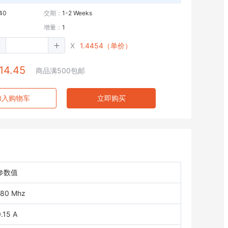
40
交期：
1-2 Weeks
增量：
1
X
1.4454（单价）
14.45
商品满500包邮
加入购物车
立即购买
参数值
180 Mhz
.15 A