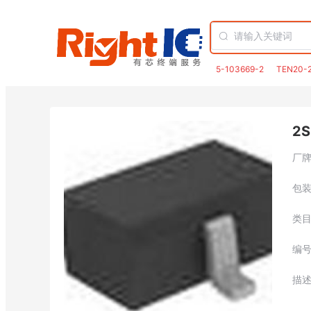
5-103669-2
TEN20-
2S
厂
包
类
编
描