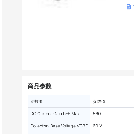
商品参数
参数项
参数值
DC Current Gain hFE Max
560
Collector- Base Voltage VCBO
60 V