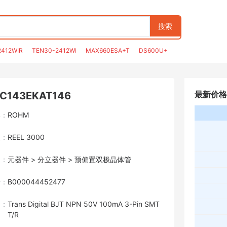
搜索
2412WIR
TEN30-2412WI
MAX660ESA+T
DS600U+
最新价格
C143EKAT146
牌：
ROHM
装：
REEL 3000
目：
元器件 > 分立器件 > 预偏置双极晶体管
号：
B000044452477
述：
Trans Digital BJT NPN 50V 100mA 3-Pin SMT
T/R