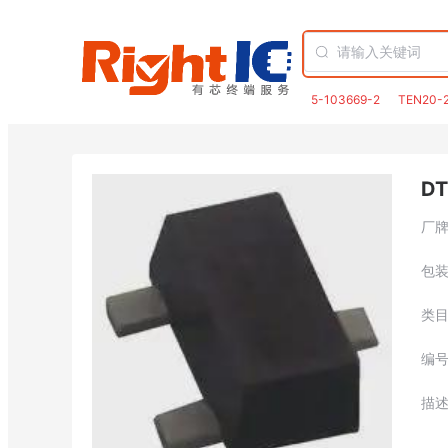
5-103669-2
TEN20-
DT
厂
包
类
编
描