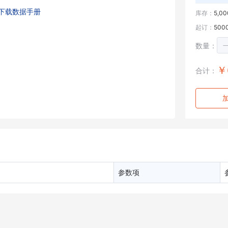
00V; Resistor Element Material:Thick Film; Pow
下载数据手册
库存：
5,00
er Rating:125mW; Resistance Tolerance:?1%; T
起订：
500
emperature Coefficient:?100ppm/蚓; Automoti
ve Qualification Standard:AEC-Q200; SVHC:No
数量：
SVHC (15-Jan-2018)
￥
合计：
参数项