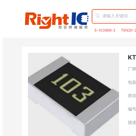
5-103669-2
TEN20-
KT
厂
包
类
编
描