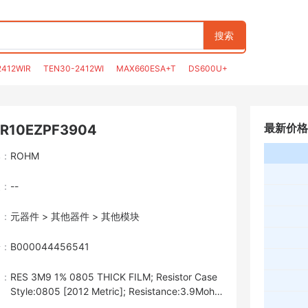
搜索
2412WIR
TEN30-2412WI
MAX660ESA+T
DS600U+
最新价格
R10EZPF3904
牌：
ROHM
装：
--
目：
元器件 > 其他器件 > 其他模块
号：
B000044456541
述：
RES 3M9 1% 0805 THICK FILM; Resistor Case
Style:0805 [2012 Metric]; Resistance:3.9Moh
m; Product Range:KTR Series; Voltage Rating:4