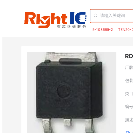
5-103669-2
TEN20-
RD
厂
包
类
编
描