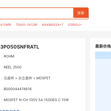
搜索
2412WIR
TEN30-2412WI
MAX660ESA+T
DS600U+
最新价格
3P050SNFRATL
牌：
ROHM
装：
REEL 2500
目：
元器件 > 分立器件 > MOSFET
号：
B000044474616
述：
MOSFET N-CH 100V 5A 150DEG C 15W