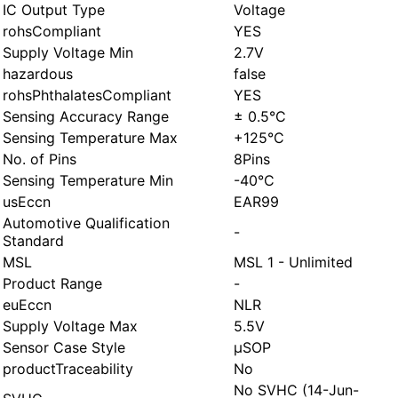
IC Output Type
Voltage
rohsCompliant
YES
Supply Voltage Min
2.7V
hazardous
false
rohsPhthalatesCompliant
YES
Sensing Accuracy Range
± 0.5°C
Sensing Temperature Max
+125°C
No. of Pins
8Pins
Sensing Temperature Min
-40°C
usEccn
EAR99
Automotive Qualification
-
Standard
MSL
MSL 1 - Unlimited
Product Range
-
euEccn
NLR
Supply Voltage Max
5.5V
Sensor Case Style
µSOP
productTraceability
No
No SVHC (14-Jun-