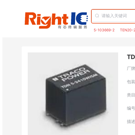
5-103669-2
TEN20-
TD
厂
包
类
编
描