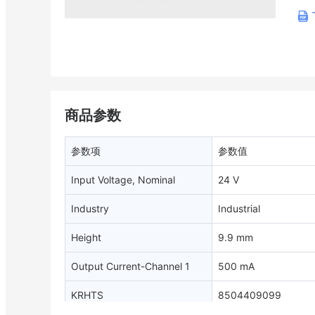
商品参数
参数项
参数值
Input Voltage, Nominal
24 V
Industry
Industrial
Height
9.9 mm
Output Current-Channel 1
500 mA
KRHTS
8504409099