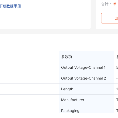
￥
合计：
下载数据手册
参数项
Output Voltage-Channel 1
Output Voltage-Channel 2
-
Length
Manufacturer
Packaging