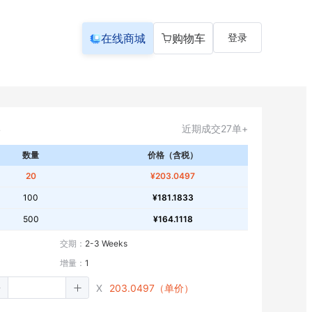
在线商城
购物车
登录
近期成交27单+
数量
价格（含税）
20
¥203.0497
100
¥181.1833
500
¥164.1118
交期：
2-3 Weeks
增量：
1
X
203.0497（单价）