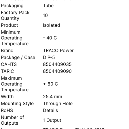
Packaging
Tube
Factory Pack
10
Quantity
Product
Isolated
Minimum
Operating
- 40 C
Temperature
Brand
TRACO Power
Package / Case
DIP-5
CAHTS
8504409035
TARIC
8504409090
Maximum
Operating
+ 80 C
Temperature
Width
25.4 mm
Mounting Style
Through Hole
RoHS
Details
Number of
1 Output
Outputs