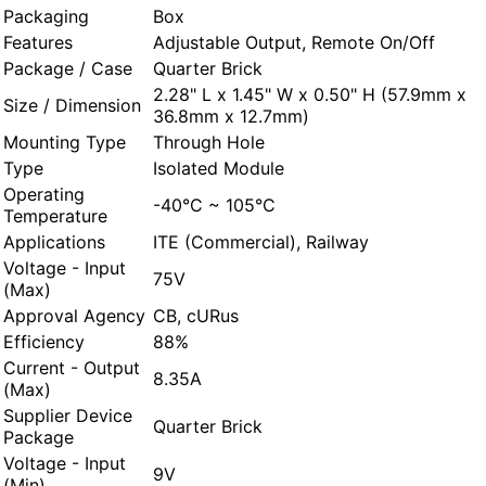
Packaging
Box
Features
Adjustable Output, Remote On/Off
Package / Case
Quarter Brick
2.28" L x 1.45" W x 0.50" H (57.9mm x
Size / Dimension
36.8mm x 12.7mm)
Mounting Type
Through Hole
Type
Isolated Module
Operating
-40°C ~ 105°C
Temperature
Applications
ITE (Commercial), Railway
Voltage - Input
75V
(Max)
Approval Agency
CB, cURus
Efficiency
88%
Current - Output
8.35A
(Max)
Supplier Device
Quarter Brick
Package
Voltage - Input
9V
(Min)