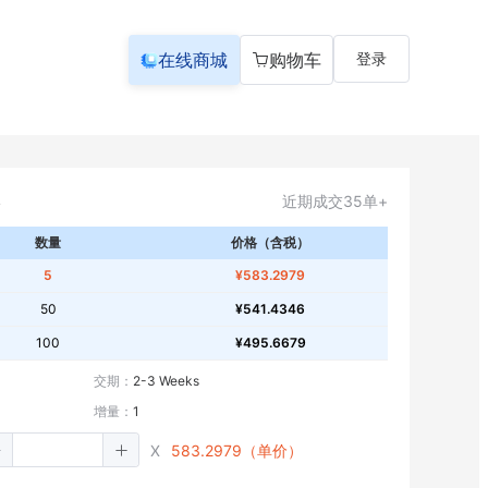
在线商城
购物车
登录
近期成交35单+
数量
价格（含税）
5
¥583.2979
50
¥541.4346
100
¥495.6679
交期：
2-3 Weeks
增量：
1
X
583.2979（单价）