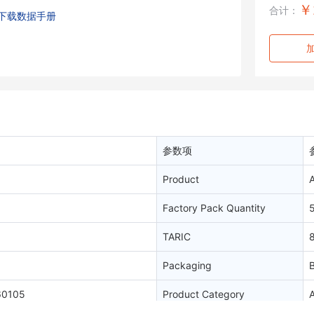
￥
合计：
下载数据手册
参数项
Product
Factory Pack Quantity
TARIC
Packaging
B
60105
Product Category