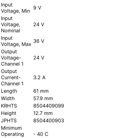
Input
9 V
Voltage, Min
Input
Voltage,
24 V
Nominal
Input
36 V
Voltage, Max
Output
Voltage-
24 V
Channel 1
Output
Current-
3.2 A
Channel 1
Length
61 mm
Width
57.9 mm
KRHTS
8504409099
Height
12.7 mm
JPHTS
8504400903
Minimum
Operating
- 40 C