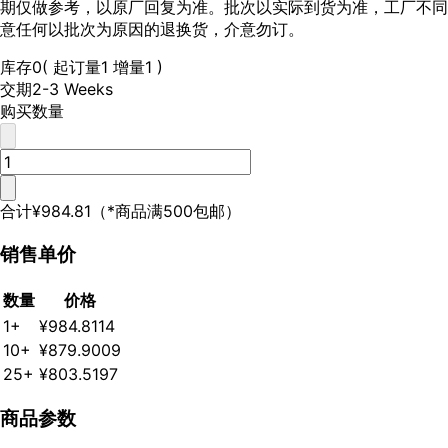
期仅做参考，以原厂回复为准。批次以实际到货为准，工厂不同
意任何以批次为原因的退换货，介意勿订。
库存
0
( 起订量1 增量1 )
交期
2-3 Weeks
购买数量
合计
¥984.81
（*商品满500包邮）
销售单价
数量
价格
1+
¥984.8114
10+
¥879.9009
25+
¥803.5197
商品参数