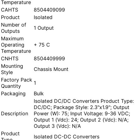
Temperature
CAHTS
8504409099
Product
Isolated
Number of
1 Output
Outputs
Maximum
Operating
+ 75 C
Temperature
CNHTS
8504409999
Mounting
Chassis Mount
Style
Factory Pack
1
Quantity
Packaging
Bulk
Isolated DC/DC Converters Product Type:
DC/DC; Package Style: 2.3"x1.9"; Output
Description
Power (W): 75; Input Voltage: 9-36 VDC;
Output 1 (Vdc): 24; Output 2 (Vdc): N/A;
Output 3 (Vdc): N/A
Product
Isolated DC-DC Converters
Type