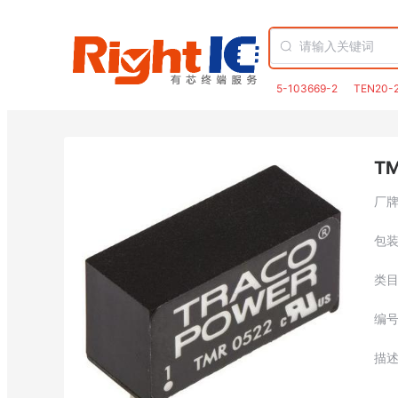
5-103669-2
TEN20-
TM
厂
包
类
编
描