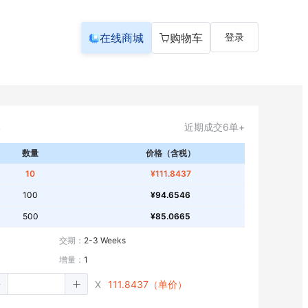
在线商城
购物车
登录
近期成交6单+
数量
价格（含税）
10
¥111.8437
100
¥94.6546
500
¥85.0665
交期：
2-3 Weeks
增量：
1
X
111.8437（单价）