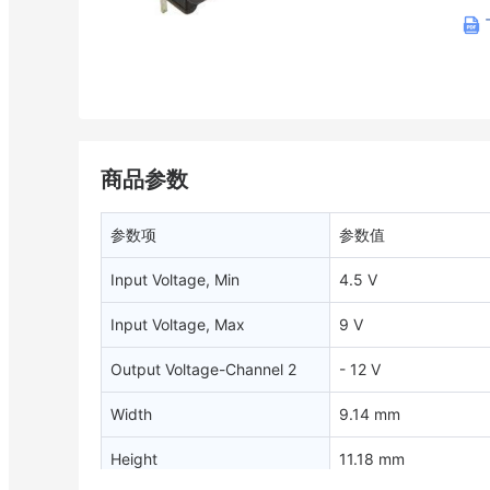
商品参数
参数项
参数值
Input Voltage, Min
4.5 V
Input Voltage, Max
9 V
Output Voltage-Channel 2
- 12 V
Width
9.14 mm
Height
11.18 mm