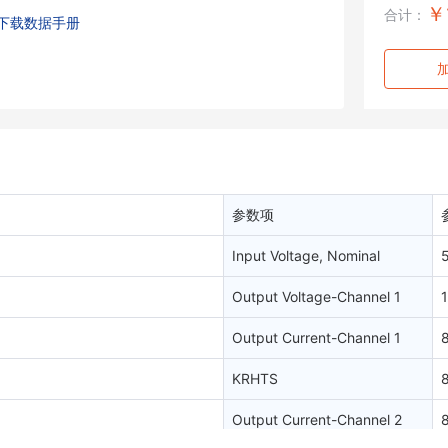
￥
合计：
下载数据手册
参数项
Input Voltage, Nominal
Output Voltage-Channel 1
1
Output Current-Channel 1
KRHTS
Output Current-Channel 2