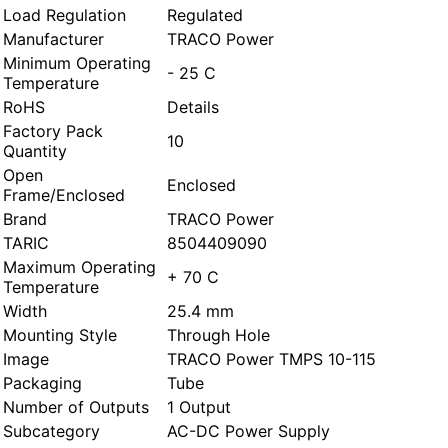
Load Regulation
Regulated
Manufacturer
TRACO Power
Minimum Operating
- 25 C
Temperature
RoHS
Details
Factory Pack
10
Quantity
Open
Enclosed
Frame/Enclosed
Brand
TRACO Power
TARIC
8504409090
Maximum Operating
+ 70 C
Temperature
Width
25.4 mm
Mounting Style
Through Hole
Image
TRACO Power TMPS 10-115
Packaging
Tube
Number of Outputs
1 Output
Subcategory
AC-DC Power Supply