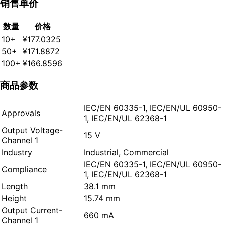
销售单价
数量
价格
10+
¥177.0325
50+
¥171.8872
100+
¥166.8596
商品参数
IEC/EN 60335-1, IEC/EN/UL 60950-
Approvals
1, IEC/EN/UL 62368-1
Output Voltage-
15 V
Channel 1
Industry
Industrial, Commercial
IEC/EN 60335-1, IEC/EN/UL 60950-
Compliance
1, IEC/EN/UL 62368-1
Length
38.1 mm
Height
15.74 mm
Output Current-
660 mA
Channel 1