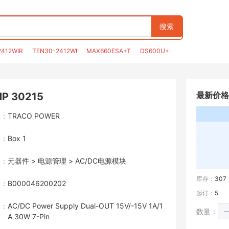
搜索
2412WIR
TEN30-2412WI
MAX660ESA+T
DS600U+
最新价格
P 30215
牌：
TRACO POWER
装：
Box 1
目：
元器件 > 电源管理 > AC/DC电源模块
库存：
307
号：
B000046200202
起订：
5
述：
AC/DC Power Supply Dual-OUT 15V/-15V 1A/1
数量：
A 30W 7-Pin