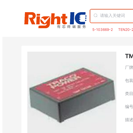
5-103669-2
TEN20-
TM
厂
包
类
编
描