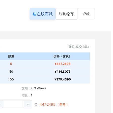
在线商城
购物车
登录
近期成交1单+
数量
价格（含税）
5
¥447.2495
50
¥414.8076
100
¥379.4390
交期：
2-3 Weeks
增量：
1
X
447.2495（单价）