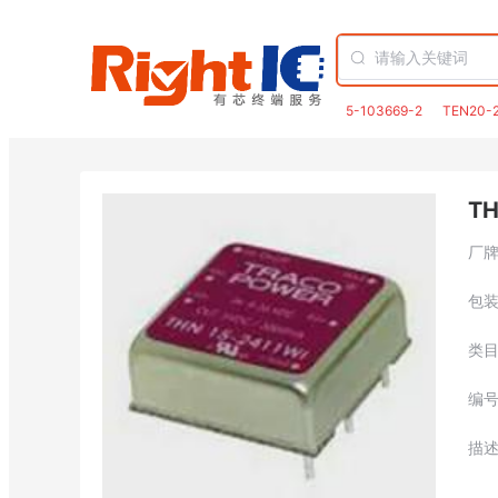
5-103669-2
TEN20-
TH
厂
包
类
编
描