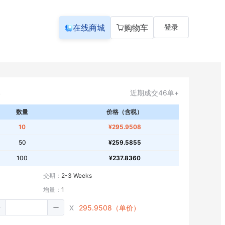
在线商城
购物车
登录
近期成交46单+
数量
价格（含税）
10
¥295.9508
50
¥259.5855
100
¥237.8360
交期：
2-3 Weeks
增量：
1
X
295.9508（单价）