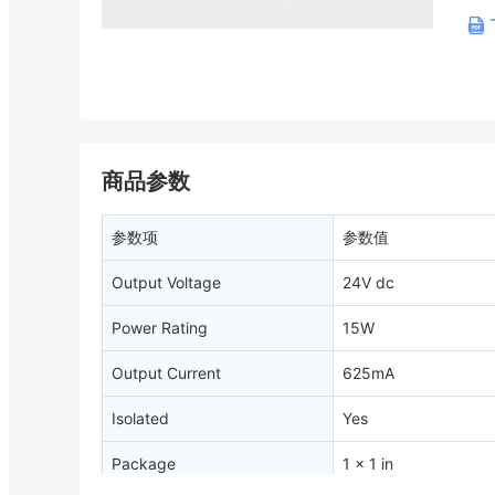
商品参数
参数项
参数值
Output Voltage
24V dc
Power Rating
15W
Output Current
625mA
Isolated
Yes
Package
1 x 1 in