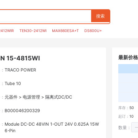
搜索
2412WIR
TEN30-2412WI
MAX660ESA+T
DS600U+
最新价格
N 15-4815WI
牌：
TRACO POWER
装：
Tube 10
目：
元器件 > 电源管理 > 隔离式DC/DC
库存：
50
号：
B000046200329
起订：
10
述：
Module DC-DC 48VIN 1-OUT 24V 0.625A 15W
数量：
6-Pin