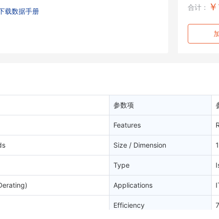
￥
合计：
下载数据手册
参数项
Features
ds
Size / Dimension
Type
I
Derating)
Applications
I
Efficiency