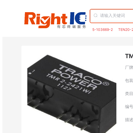
5-103669-2
TEN20-
TM
厂
包
类
编
描