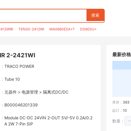
搜索
2412WIR
TEN30-2412WI
MAX660ESA+T
DS600U+
最新价格
R 2-2421WI
牌：
TRACO POWER
装：
Tube 10
目：
元器件 > 电源管理 > 隔离式DC/DC
库存：
363
号：
B000046201339
起订：
10
述：
Module DC-DC 24VIN 2-OUT 5V/-5V 0.2A/0.2
数量：
A 2W 7-Pin SIP