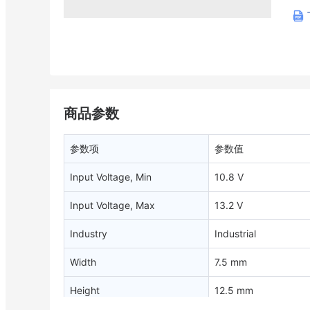
商品参数
参数项
参数值
Input Voltage, Min
10.8 V
Input Voltage, Max
13.2 V
Industry
Industrial
Width
7.5 mm
Height
12.5 mm