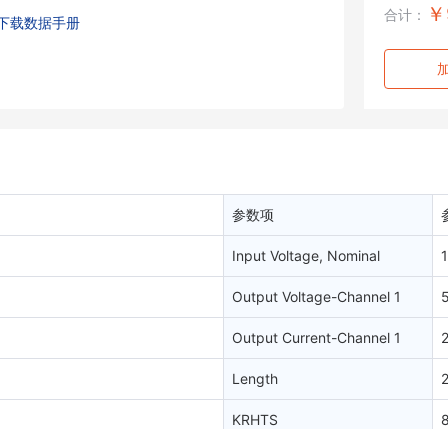
￥
合计：
下载数据手册
参数项
Input Voltage, Nominal
1
Output Voltage-Channel 1
Output Current-Channel 1
Length
KRHTS