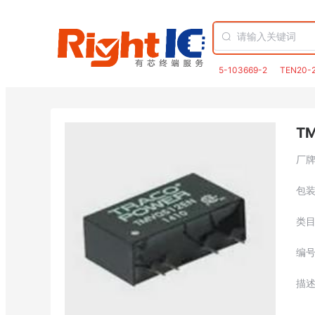
5-103669-2
TEN20-
TM
厂
包
类
编
描