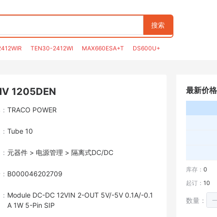
搜索
2412WIR
TEN30-2412WI
MAX660ESA+T
DS600U+
最新价格
V 1205DEN
牌：
TRACO POWER
装：
Tube 10
目：
元器件 > 电源管理 > 隔离式DC/DC
库存：
0
号：
B000046202709
起订：
10
述：
Module DC-DC 12VIN 2-OUT 5V/-5V 0.1A/-0.1
数量：
A 1W 5-Pin SIP