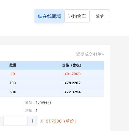
在线商城
购物车
登录
近期成交41单+
数量
价格（含税）
10
¥91.7900
100
¥78.2262
500
¥72.3794
交期：
18 Weeks
增量：
1
X
91.7900（单价）