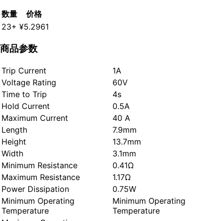
数量
价格
23+
¥5.2961
商品参数
Trip Current
1A
Voltage Rating
60V
Time to Trip
4s
Hold Current
0.5A
Maximum Current
40 A
Length
7.9mm
Height
13.7mm
Width
3.1mm
Minimum Resistance
0.41Ω
Maximum Resistance
1.17Ω
Power Dissipation
0.75W
Minimum Operating
Minimum Operating
Temperature
Temperature