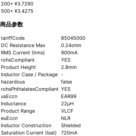
200+
¥3.7290
500+
¥3.4275
商品参数
tariffCode
85045000
DC Resistance Max
0.24ohm
RMS Current (Irms)
900mA
rohsCompliant
YES
Product Height
2.8mm
Inductor Case / Package
-
hazardous
false
rohsPhthalatesCompliant
YES
usEccn
EAR99
Inductance
22µH
Product Range
VLCF
euEccn
NLR
Inductor Construction
Shielded
Saturation Current (Isat)
720mA