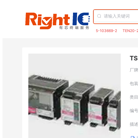
5-103669-2
TEN20-
TS
厂
包
类
编
描