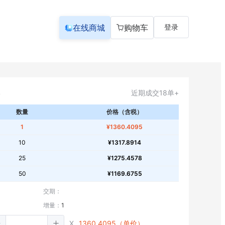
在线商城
购物车
登录
近期成交18单+
数量
价格（含税）
1
¥1360.4095
10
¥1317.8914
25
¥1275.4578
50
¥1169.6755
交期：
增量：
1
X
1360.4095（单价）