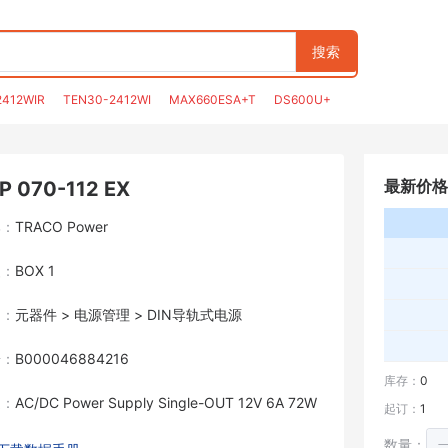
搜索
2412WIR
TEN30-2412WI
MAX660ESA+T
DS600U+
最新价格
P 070-112 EX
牌：
TRACO Power
装：
BOX 1
目：
元器件 > 电源管理 > DIN导轨式电源
号：
B000046884216
库存：
0
述：
AC/DC Power Supply Single-OUT 12V 6A 72W
起订：
1
数量：