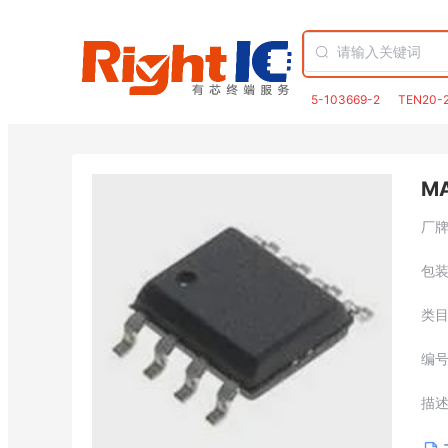
5-103669-2
TEN20-
M
厂
包
类
编
描