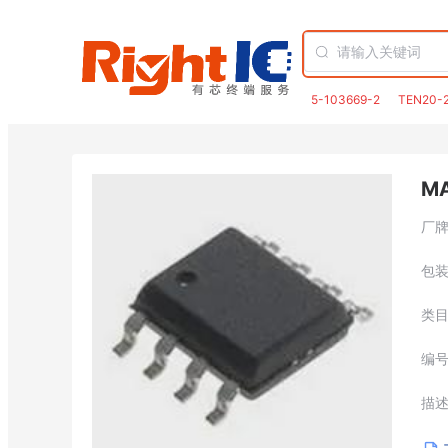
5-103669-2
TEN20-
M
厂
包
类
编
描