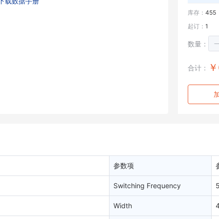
下载数据手册
库存：
455
起订：
1
数量：
￥
合计：
参数项
Switching Frequency
Width