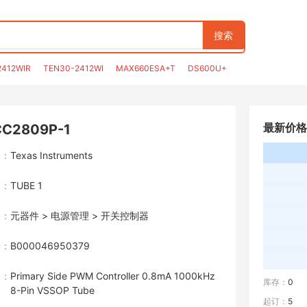
搜索
2412WIR
TEN30-2412WI
MAX660ESA+T
DS600U+
最新价格
C2809P-1
牌：
Texas Instruments
装：
TUBE 1
目：
元器件 > 电源管理 > 开关控制器
号：
B000046950379
述：
Primary Side PWM Controller 0.8mA 1000kHz
库存：
0
8-Pin VSSOP Tube
起订：
5