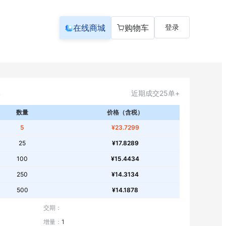
在线商城
购物车
登录
近期成交25单+
数量
价格（含税）
5
¥23.7299
25
¥17.8289
100
¥15.4434
250
¥14.3134
500
¥14.1878
交期：
增量：
1