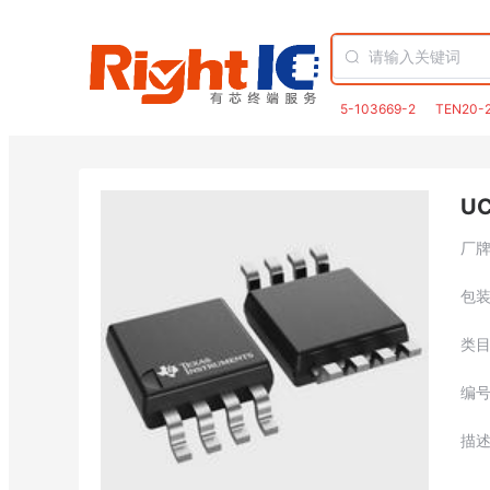
5-103669-2
TEN20-
UC
厂
包
类
编
描