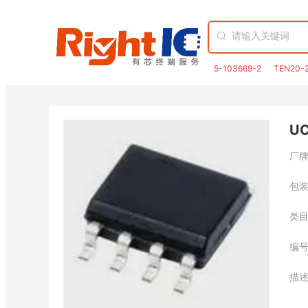
5-103669-2
TEN20-
U
厂
包
类
编
描