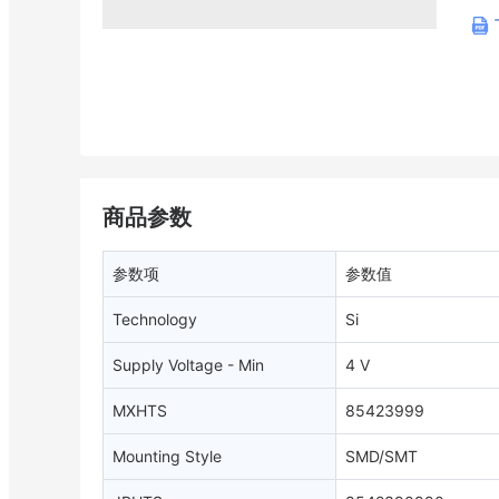
商品参数
参数项
参数值
Technology
Si
Supply Voltage - Min
4 V
MXHTS
85423999
Mounting Style
SMD/SMT