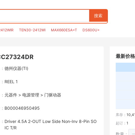
搜索
2412WIR
TEN30-2412WI
MAX660ESA+T
DS600U+
最新价格
CC27324DR
牌：
德州仪器(TI)
装：
REEL 1
目：
元器件 > 电源管理 > 门驱动器
号：
B000046950495
库存：
10,4
述：
Driver 4.5A 2-OUT Low Side Non-Inv 8-Pin SO
起订：
1
IC T/R
数量：