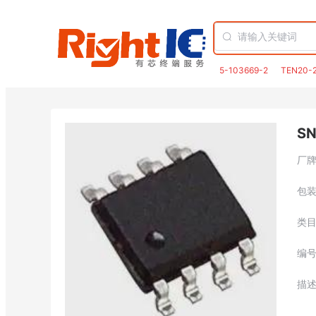
5-103669-2
TEN20-
S
厂
包
类
编
描