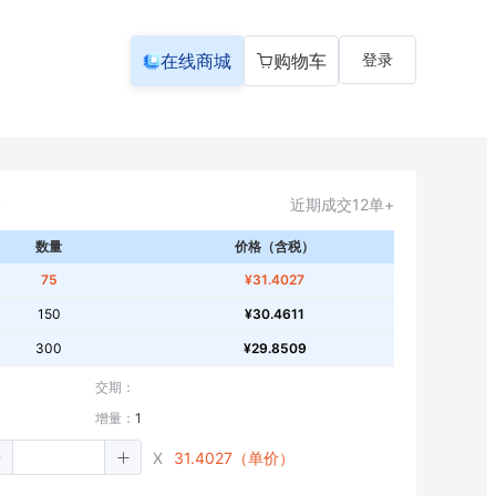
在线商城
购物车
登录
近期成交12单+
数量
价格（含税）
75
¥31.4027
150
¥30.4611
300
¥29.8509
交期：
增量：
1
X
31.4027（单价）