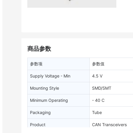
商品参数
参数项
参数值
Supply Voltage - Min
4.5 V
Mounting Style
SMD/SMT
Minimum Operating
- 40 C
Temperature
Packaging
Tube
Product
CAN Transceivers