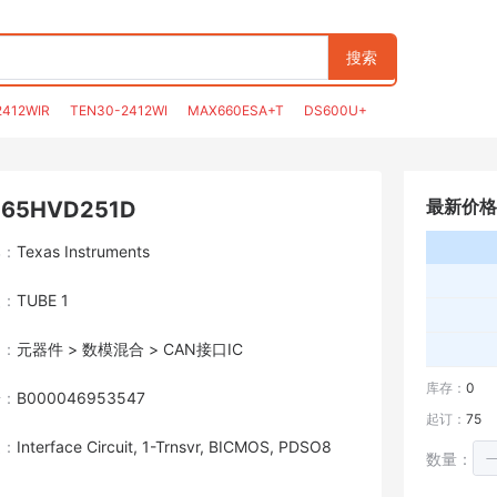
搜索
2412WIR
TEN30-2412WI
MAX660ESA+T
DS600U+
最新价格
N65HVD251D
牌：
Texas Instruments
装：
TUBE 1
目：
元器件 > 数模混合 > CAN接口IC
库存：
0
号：
B000046953547
起订：
75
述：
Interface Circuit, 1-Trnsvr, BICMOS, PDSO8
数量：