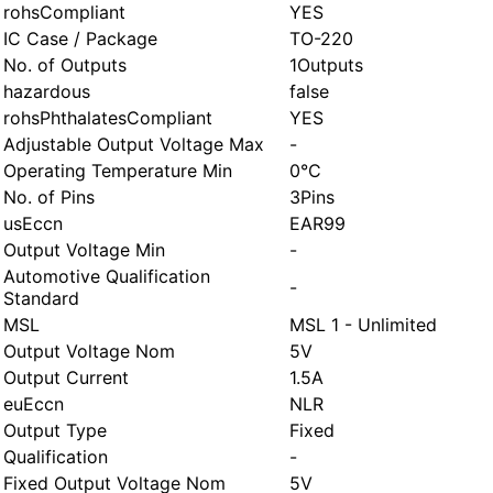
rohsCompliant
YES
IC Case / Package
TO-220
No. of Outputs
1Outputs
hazardous
false
rohsPhthalatesCompliant
YES
Adjustable Output Voltage Max
-
Operating Temperature Min
0°C
No. of Pins
3Pins
usEccn
EAR99
Output Voltage Min
-
Automotive Qualification
-
Standard
MSL
MSL 1 - Unlimited
Output Voltage Nom
5V
Output Current
1.5A
euEccn
NLR
Output Type
Fixed
Qualification
-
Fixed Output Voltage Nom
5V